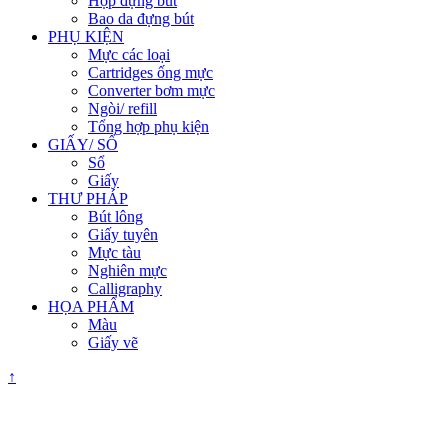
Hộp đựng bút
Bao da đựng bút
PHỤ KIỆN
Mực các loại
Cartridges ống mực
Converter bơm mực
Ngòi/ refill
Tổng hợp phụ kiện
GIẤY/ SỔ
Sổ
Giấy
THƯ PHÁP
Bút lông
Giấy tuyên
Mực tàu
Nghiên mực
Calligraphy
HỌA PHẨM
Màu
Giấy vẽ
↑