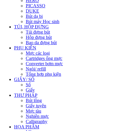
HERO
PICASSO
DUKE
Bút dạ bi
Bút máy Học sinh
TÚI, HỘP ĐỰNG
Túi đựng bút
Hộp đựng bút
Bao da đựng bút
PHỤ KIỆN
Mực các loại
Cartridges ống mực
Converter bơm mực
Ngòi/ refill
Tổng hợp phụ kiện
GIẤY/ SỔ
Sổ
Giấy
THƯ PHÁP
Bút lông
Giấy tuyên
Mực tàu
Nghiên mực
Calligraphy
HỌA PHẨM