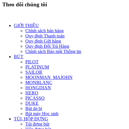
Theo dõi chúng tôi
GIỚI THIỆU
Chính sách bán hàng
Quy định Thanh toán
Quy định Gửi hàng
Quy định Đổi Trả Hàng
Chính sách Bảo mật Thông tin
BÚT
PILOT
PLATINUM
SAILOR
MOONMAN_MAJOHN
MONBLANC
HONGDIAN
HERO
PICASSO
DUKE
Bút dạ bi
Bút máy Học sinh
TÚI, HỘP ĐỰNG
Túi đựng bút