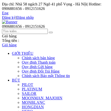
Địa chỉ: Nhà 58 ngách 27 Ngõ 41 phố Vọng - Hà Nội
|
Hotline:
0906881656 - 0912151626
Eng
Đăng ký
|
Đăng nhập
0906881656 - 0912151626
Giỏ hàng
Tổng tiền :
Giỏ hàng
GIỚI THIỆU
Chính sách bán hàng
Quy định Thanh toán
Quy định Gửi hàng
Quy định Đổi Trả Hàng
Chính sách Bảo mật Thông tin
BÚT
PILOT
PLATINUM
SAILOR
MOONMAN_MAJOHN
MONBLANC
HONGDIAN