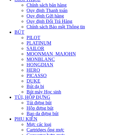
Chính sách bán hàng
Quy định Thanh toán
Quy định Gửi hàng
Quy định Đổi Trả Hàng
Chính sách Bảo mật Thông tin
BÚT
PILOT
PLATINUM
SAILOR
MOONMAN_MAJOHN
MONBLANC
HONGDIAN
HERO
PICASSO
DUKE
Bút dạ bi
Bút máy Học sinh
TÚI, HỘP ĐỰNG
Túi đựng bút
Hộp đựng bút
Bao da đựng bút
PHỤ KIỆN
Mực các loại
Cartridges ống mực