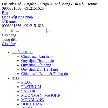
Địa chỉ: Nhà 58 ngách 27 Ngõ 41 phố Vọng - Hà Nội
|
Hotline:
0906881656 - 0912151626
Eng
Đăng ký
|
Đăng nhập
0906881656 - 0912151626
Giỏ hàng
Tổng tiền :
Giỏ hàng
GIỚI THIỆU
Chính sách bán hàng
Quy định Thanh toán
Quy định Gửi hàng
Quy định Đổi Trả Hàng
Chính sách Bảo mật Thông tin
BÚT
PILOT
PLATINUM
SAILOR
MOONMAN_MAJOHN
MONBLANC
HONGDIAN