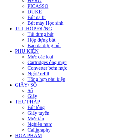
HERO
PICASSO
DUKE
Bút dạ bi
Bút máy Học sinh
TÚI, HỘP ĐỰNG
Túi đựng bút
Hộp đựng bút
Bao da đựng bút
PHỤ KIỆN
Mực các loại
Cartridges ống mực
Converter bơm mực
Ngòi/ refill
Tổng hợp phụ kiện
GIẤY/ SỔ
Sổ
Giấy
THƯ PHÁP
Bút lông
Giấy tuyên
Mực tàu
Nghiên mực
Calligraphy
HỌA PHẨM