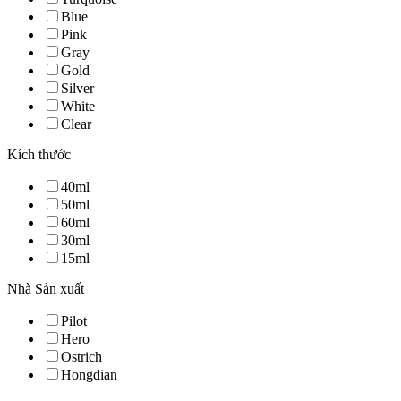
Blue
Pink
Gray
Gold
Silver
White
Clear
Kích thước
40ml
50ml
60ml
30ml
15ml
Nhà Sản xuất
Pilot
Hero
Ostrich
Hongdian