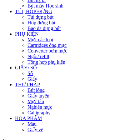
Bút dạ bi
Bút máy Học sinh
TÚI, HỘP ĐỰNG
Túi đựng bút
Hộp đựng bút
Bao da đựng bút
PHỤ KIỆN
Mực các loại
Cartridges ống mực
Converter bơm mực
Ngòi/ refill
Tổng hợp phụ kiện
GIẤY/ SỔ
Sổ
Giấy
THƯ PHÁP
Bút lông
Giấy tuyên
Mực tàu
Nghiên mực
Calligraphy
HỌA PHẨM
Màu
Giấy vẽ