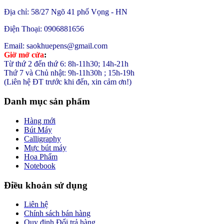
Địa chỉ: 58/27 Ngõ 41 phố Vọng - HN
Điện Thoại: 0906881656
Email: saokhuepens@gmail.com
Giờ mở cửa
:
Từ thứ 2 đến thứ 6: 8h-11h30; 14h-21h
Thứ 7 và Chủ nhật: 9h-11h30h ; 15h-19h
(Liên hệ ĐT trước khi đến, xin cảm ơn!)
Danh mục sản phẩm
Hàng mới
Bút Máy
Calligraphy
Mực bút máy
Họa Phẩm
Notebook
Điều khoản sử dụng
Liên hệ
Chính sách bán hàng
Quy định Đổi trả hàng