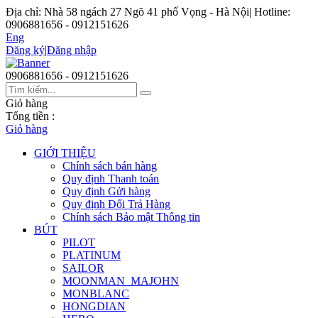
Địa chỉ: Nhà 58 ngách 27 Ngõ 41 phố Vọng - Hà Nội
|
Hotline:
0906881656 - 0912151626
Eng
Đăng ký
|
Đăng nhập
0906881656 - 0912151626
Giỏ hàng
Tổng tiền :
Giỏ hàng
GIỚI THIỆU
Chính sách bán hàng
Quy định Thanh toán
Quy định Gửi hàng
Quy định Đổi Trả Hàng
Chính sách Bảo mật Thông tin
BÚT
PILOT
PLATINUM
SAILOR
MOONMAN_MAJOHN
MONBLANC
HONGDIAN