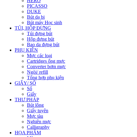
HERO
PICASSO
DUKE
Bút dạ bi
Bút máy Học sinh
TÚI, HỘP ĐỰNG
Túi đựng bút
Hộp đựng bút
Bao da đựng bút
PHỤ KIỆN
Mực các loại
Cartridges ống mực
Converter bơm mực
Ngòi/ refill
Tổng hợp phụ kiện
GIẤY/ SỔ
Sổ
Giấy
THƯ PHÁP
Bút lông
Giấy tuyên
Mực tàu
Nghiên mực
Calligraphy
HỌA PHẨM