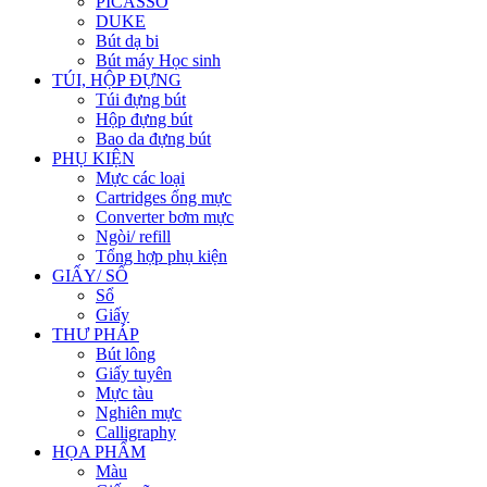
PICASSO
DUKE
Bút dạ bi
Bút máy Học sinh
TÚI, HỘP ĐỰNG
Túi đựng bút
Hộp đựng bút
Bao da đựng bút
PHỤ KIỆN
Mực các loại
Cartridges ống mực
Converter bơm mực
Ngòi/ refill
Tổng hợp phụ kiện
GIẤY/ SỔ
Sổ
Giấy
THƯ PHÁP
Bút lông
Giấy tuyên
Mực tàu
Nghiên mực
Calligraphy
HỌA PHẨM
Màu